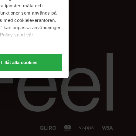
Facebook
a tjänster, mäta och
 min
Instagram
a funktioner som används på
sjon
Linkedin
as med cookieleverantören.
jer" kan anpassa användningen
 Policy samt vår
Tillåt alla cookies