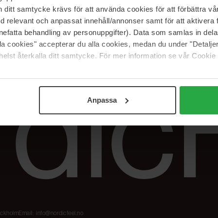
Våre merker
FAQ
itt samtycke krävs för att använda cookies för att förbättra vår
The Beauty Edit
Spor bestillingen
med relevant och anpassat innehåll/annonser samt för att aktiver
Jobb hos oss
Retur og reklama
nefatta behandling av personuppgifter). Data som samlas in del
alla cookies" accepterar du alla cookies, medan du under "Detal
Samarbeidspartner
Blush har blitt
Nordicfeel
elst återkalla ditt samtycke. För mer information se vår Cookie
Anpassa
tockholm
Email:
info@nordicfeel.no