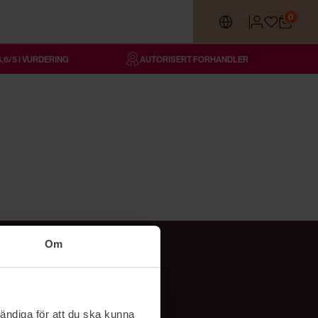
0
4,6/5 I VURDERING
AUTORISERT FORHANDLER
Om
Følg oss
TikTok
ändiga för att du ska kunna