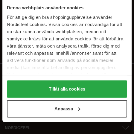
SUBSCRIBE TO OUR
Denna webbplats använder cookies
NEWSLETTER
För att ge dig en bra shoppingupplevelse använder
Nordicfeel cookies. Vissa cookies är nödvändiga för att
E-postadresse
du ska kunna använda webbplatsen, medan ditt
samtycke krävs för att använda cookies för att förbättra
våra tjänster, mäta och analysera trafik, förse dig med
Ved å abonnere godtar du vår
personvernerklæring
. Du kan melde deg
av når som helst.
relevant och anpassat innehåll/annonser samt för att
aktivera funktioner som används på sociala medier
media (kan innefatta behandling av personuppgifter).
Data som samlas in delas med cookieleverantören.
Genom att trycka på "Tillåt alla cookies" accepterar du
alla cookies, medan du under "Detaljer" kan anpassa
Tillåt alla cookies
användningen av cookies. Du kan när som helst återkalla
ditt samtycke. För mer information se vår Cookie Policy
Anpassa
samt vår Integritetspolicy.
NORDICFEEL