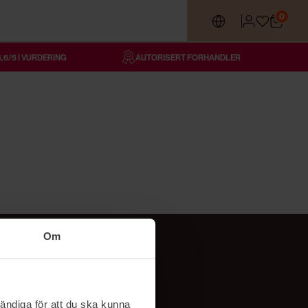
0
4,6/5 I VURDERING
AUTORISERT FORHANDLER
Om
Følg oss
TikTok
ändiga för att du ska kunna