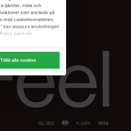
Facebook
a tjänster, mäta och
 min
Instagram
a funktioner som används på
sjon
Linkedin
as med cookieleverantören.
jer" kan anpassa användningen
 Policy samt vår
Tillåt alla cookies