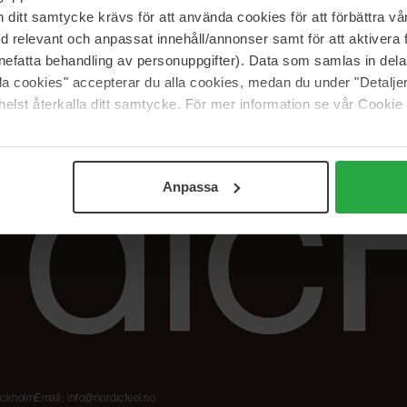
Våre merker
FAQ
itt samtycke krävs för att använda cookies för att förbättra vår
The Beauty Edit
Spor bestillingen
med relevant och anpassat innehåll/annonser samt för att aktiver
Jobb hos oss
Retur og reklama
nefatta behandling av personuppgifter). Data som samlas in del
alla cookies" accepterar du alla cookies, medan du under "Detal
Samarbeidspartner
Blush har blitt
Nordicfeel
elst återkalla ditt samtycke. För mer information se vår Cookie
Anpassa
tockholm
Email:
info@nordicfeel.no