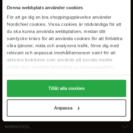
SUBSCRIBE TO OUR
Denna webbplats använder cookies
NEWSLETTER
För att ge dig en bra shoppingupplevelse använder
Nordicfeel cookies. Vissa cookies är nödvändiga för att
E-postadresse
du ska kunna använda webbplatsen, medan ditt
samtycke krävs för att använda cookies för att förbättra
våra tjänster, mäta och analysera trafik, förse dig med
Ved å abonnere godtar du vår
personvernerklæring
. Du kan melde deg
av når som helst.
relevant och anpassat innehåll/annonser samt för att
aktivera funktioner som används på sociala medier
media (kan innefatta behandling av personuppgifter).
Data som samlas in delas med cookieleverantören.
Genom att trycka på "Tillåt alla cookies" accepterar du
alla cookies, medan du under "Detaljer" kan anpassa
Tillåt alla cookies
användningen av cookies. Du kan när som helst återkalla
ditt samtycke. För mer information se vår Cookie Policy
Anpassa
samt vår Integritetspolicy.
NORDICFEEL