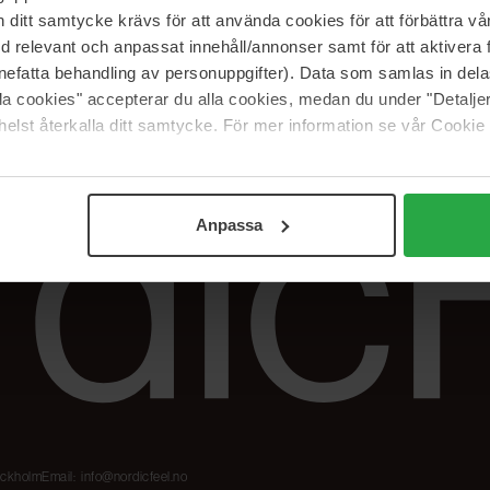
Våre merker
FAQ
itt samtycke krävs för att använda cookies för att förbättra vår
The Beauty Edit
Spor bestillingen
med relevant och anpassat innehåll/annonser samt för att aktiver
Jobb hos oss
Retur og reklama
nefatta behandling av personuppgifter). Data som samlas in del
alla cookies" accepterar du alla cookies, medan du under "Detal
Samarbeidspartner
Blush har blitt
elst återkalla ditt samtycke. För mer information se vår Cookie
Nordicfeel
Anpassa
tockholm
Email:
info@nordicfeel.no