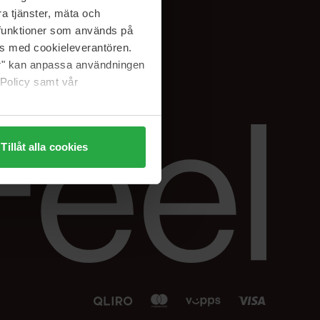
Facebook
a tjänster, mäta och
 min
Instagram
a funktioner som används på
sjon
Linkedin
as med cookieleverantören.
jer" kan anpassa användningen
 Policy samt vår
Tillåt alla cookies