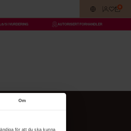
0
4,6/5 I VURDERING
AUTORISERT FORHANDLER
Om
Følg oss
TikTok
ändiga för att du ska kunna