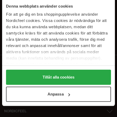
SUBSCRIBE TO OUR
Denna webbplats använder cookies
NEWSLETTER
För att ge dig en bra shoppingupplevelse använder
Nordicfeel cookies. Vissa cookies är nödvändiga för att
E-postadresse
du ska kunna använda webbplatsen, medan ditt
samtycke krävs för att använda cookies för att förbättra
våra tjänster, mäta och analysera trafik, förse dig med
Ved å abonnere godtar du vår
personvernerklæring
. Du kan melde deg
av når som helst.
relevant och anpassat innehåll/annonser samt för att
aktivera funktioner som används på sociala medier
media (kan innefatta behandling av personuppgifter).
Data som samlas in delas med cookieleverantören.
Genom att trycka på "Tillåt alla cookies" accepterar du
alla cookies, medan du under "Detaljer" kan anpassa
Tillåt alla cookies
användningen av cookies. Du kan när som helst återkalla
ditt samtycke. För mer information se vår Cookie Policy
Anpassa
samt vår Integritetspolicy.
NORDICFEEL