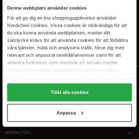
SUBSCRIBE TO OUR
Denna webbplats använder cookies
NEWSLETTER
För att ge dig en bra shoppingupplevelse använder
Nordicfeel cookies. Vissa cookies är nödvändiga för att
E-postadresse
du ska kunna använda webbplatsen, medan ditt
samtycke krävs för att använda cookies för att förbättra
våra tjänster, mäta och analysera trafik, förse dig med
Ved å abonnere godtar du vår
personvernerklæring
. Du kan melde deg
av når som helst.
relevant och anpassat innehåll/annonser samt för att
aktivera funktioner som används på sociala medier
media (kan innefatta behandling av personuppgifter).
Data som samlas in delas med cookieleverantören.
Genom att trycka på "Tillåt alla cookies" accepterar du
alla cookies, medan du under "Detaljer" kan anpassa
Tillåt alla cookies
användningen av cookies. Du kan när som helst återkalla
ditt samtycke. För mer information se vår Cookie Policy
Anpassa
samt vår Integritetspolicy.
NORDICFEEL