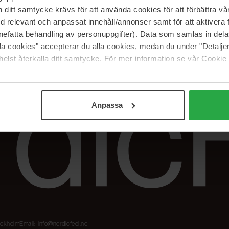
Våre merker
FAQ
itt samtycke krävs för att använda cookies för att förbättra vår
The Beauty Edit
Spor bestillingen
med relevant och anpassat innehåll/annonser samt för att aktiver
Jobb hos oss
Retur og reklama
nefatta behandling av personuppgifter). Data som samlas in del
alla cookies" accepterar du alla cookies, medan du under "Detal
Samarbeidspartner
Blush har blitt
Nordicfeel
elst återkalla ditt samtycke. För mer information se vår Cookie
Anpassa
tockholm
Email:
info@nordicfeel.no