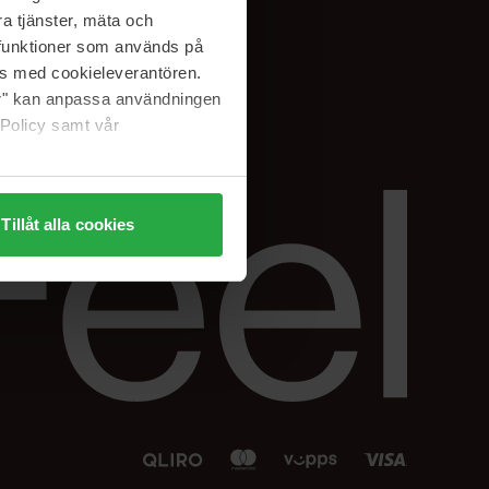
Facebook
a tjänster, mäta och
 min
Instagram
a funktioner som används på
sjon
Linkedin
as med cookieleverantören.
jer" kan anpassa användningen
 Policy samt vår
Tillåt alla cookies