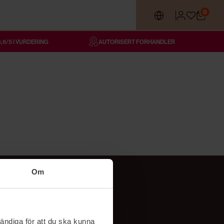
0
4,6/5 I VURDERING
AUTORISERT FORHANDLER
Om
Følg oss
TikTok
ändiga för att du ska kunna