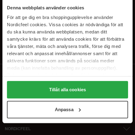
SUBSCRIBE TO OUR
Denna webbplats använder cookies
NEWSLETTER
För att ge dig en bra shoppingupplevelse använder
Nordicfeel cookies. Vissa cookies är nödvändiga för att
E-postadresse
du ska kunna använda webbplatsen, medan ditt
samtycke krävs för att använda cookies för att förbättra
våra tjänster, mäta och analysera trafik, förse dig med
Ved å abonnere godtar du vår
personvernerklæring
. Du kan melde deg
av når som helst.
relevant och anpassat innehåll/annonser samt för att
aktivera funktioner som används på sociala medier
media (kan innefatta behandling av personuppgifter).
Data som samlas in delas med cookieleverantören.
Genom att trycka på "Tillåt alla cookies" accepterar du
alla cookies, medan du under "Detaljer" kan anpassa
Tillåt alla cookies
användningen av cookies. Du kan när som helst återkalla
ditt samtycke. För mer information se vår Cookie Policy
Anpassa
samt vår Integritetspolicy.
NORDICFEEL