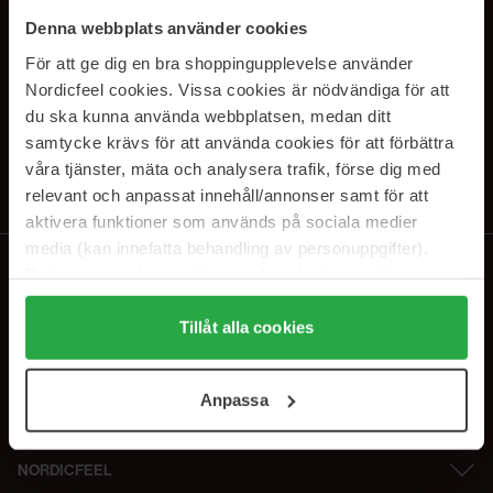
SUBSCRIBE TO OUR
Denna webbplats använder cookies
NEWSLETTER
För att ge dig en bra shoppingupplevelse använder
Nordicfeel cookies. Vissa cookies är nödvändiga för att
E-postadresse
du ska kunna använda webbplatsen, medan ditt
samtycke krävs för att använda cookies för att förbättra
våra tjänster, mäta och analysera trafik, förse dig med
Ved å abonnere godtar du vår
personvernerklæring
. Du kan melde deg
av når som helst.
relevant och anpassat innehåll/annonser samt för att
aktivera funktioner som används på sociala medier
media (kan innefatta behandling av personuppgifter).
Data som samlas in delas med cookieleverantören.
Genom att trycka på "Tillåt alla cookies" accepterar du
alla cookies, medan du under "Detaljer" kan anpassa
Tillåt alla cookies
användningen av cookies. Du kan när som helst återkalla
ditt samtycke. För mer information se vår Cookie Policy
Anpassa
samt vår Integritetspolicy.
NORDICFEEL