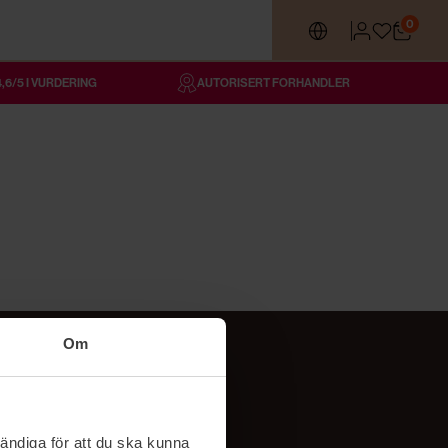
0
4,6/5 I VURDERING
AUTORISERT FORHANDLER
Om
Følg oss
TikTok
ändiga för att du ska kunna