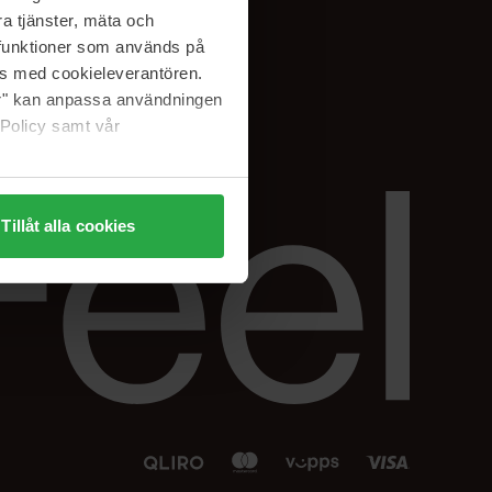
Facebook
a tjänster, mäta och
 min
Instagram
a funktioner som används på
sjon
Linkedin
as med cookieleverantören.
jer" kan anpassa användningen
 Policy samt vår
Tillåt alla cookies