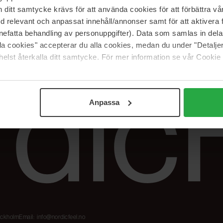
Våre merker
FAQ
itt samtycke krävs för att använda cookies för att förbättra vår
The Beauty Edit
Spor bestillingen
med relevant och anpassat innehåll/annonser samt för att aktiver
Jobb hos oss
Retur og reklama
nefatta behandling av personuppgifter). Data som samlas in del
alla cookies" accepterar du alla cookies, medan du under "Detal
Samarbeidspartner
Blush har blitt
elst återkalla ditt samtycke. För mer information se vår Cookie
Nordicfeel
Anpassa
tockholm
Email:
info@nordicfeel.no