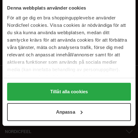
SUBSCRIBE TO OUR
Denna webbplats använder cookies
NEWSLETTER
För att ge dig en bra shoppingupplevelse använder
Nordicfeel cookies. Vissa cookies är nödvändiga för att
E-postadresse
du ska kunna använda webbplatsen, medan ditt
samtycke krävs för att använda cookies för att förbättra
våra tjänster, mäta och analysera trafik, förse dig med
Ved å abonnere godtar du vår
personvernerklæring
. Du kan melde deg
av når som helst.
relevant och anpassat innehåll/annonser samt för att
aktivera funktioner som används på sociala medier
media (kan innefatta behandling av personuppgifter).
Data som samlas in delas med cookieleverantören.
Genom att trycka på "Tillåt alla cookies" accepterar du
alla cookies, medan du under "Detaljer" kan anpassa
Tillåt alla cookies
användningen av cookies. Du kan när som helst återkalla
ditt samtycke. För mer information se vår Cookie Policy
Anpassa
samt vår Integritetspolicy.
NORDICFEEL