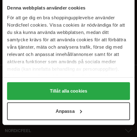
SUBSCRIBE TO OUR
Denna webbplats använder cookies
NEWSLETTER
För att ge dig en bra shoppingupplevelse använder
Nordicfeel cookies. Vissa cookies är nödvändiga för att
E-postadresse
du ska kunna använda webbplatsen, medan ditt
samtycke krävs för att använda cookies för att förbättra
våra tjänster, mäta och analysera trafik, förse dig med
Ved å abonnere godtar du vår
personvernerklæring
. Du kan melde deg
av når som helst.
relevant och anpassat innehåll/annonser samt för att
aktivera funktioner som används på sociala medier
media (kan innefatta behandling av personuppgifter).
Data som samlas in delas med cookieleverantören.
Genom att trycka på "Tillåt alla cookies" accepterar du
alla cookies, medan du under "Detaljer" kan anpassa
Tillåt alla cookies
användningen av cookies. Du kan när som helst återkalla
ditt samtycke. För mer information se vår Cookie Policy
Anpassa
samt vår Integritetspolicy.
NORDICFEEL