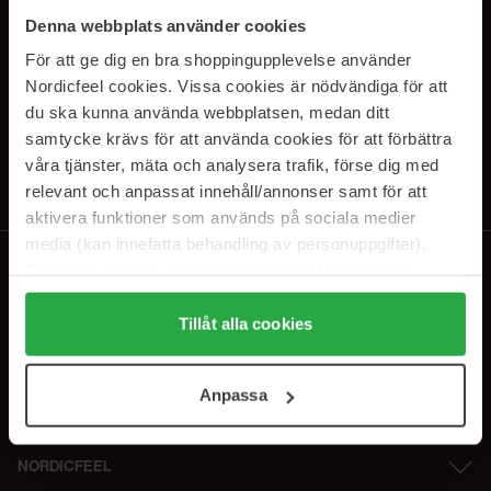
SUBSCRIBE TO OUR
Denna webbplats använder cookies
NEWSLETTER
För att ge dig en bra shoppingupplevelse använder
Nordicfeel cookies. Vissa cookies är nödvändiga för att
E-postadresse
du ska kunna använda webbplatsen, medan ditt
samtycke krävs för att använda cookies för att förbättra
våra tjänster, mäta och analysera trafik, förse dig med
Ved å abonnere godtar du vår
personvernerklæring
. Du kan melde deg
av når som helst.
relevant och anpassat innehåll/annonser samt för att
aktivera funktioner som används på sociala medier
media (kan innefatta behandling av personuppgifter).
Data som samlas in delas med cookieleverantören.
Genom att trycka på "Tillåt alla cookies" accepterar du
alla cookies, medan du under "Detaljer" kan anpassa
Tillåt alla cookies
användningen av cookies. Du kan när som helst återkalla
ditt samtycke. För mer information se vår Cookie Policy
Anpassa
samt vår Integritetspolicy.
NORDICFEEL