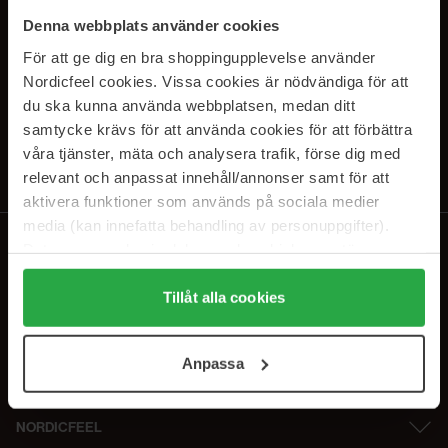
SUBSCRIBE TO OUR
Denna webbplats använder cookies
NEWSLETTER
För att ge dig en bra shoppingupplevelse använder
Nordicfeel cookies. Vissa cookies är nödvändiga för att
E-postadresse
du ska kunna använda webbplatsen, medan ditt
samtycke krävs för att använda cookies för att förbättra
våra tjänster, mäta och analysera trafik, förse dig med
Ved å abonnere godtar du vår
personvernerklæring
. Du kan melde deg
av når som helst.
relevant och anpassat innehåll/annonser samt för att
aktivera funktioner som används på sociala medier
media (kan innefatta behandling av personuppgifter).
Data som samlas in delas med cookieleverantören.
Genom att trycka på "Tillåt alla cookies" accepterar du
alla cookies, medan du under "Detaljer" kan anpassa
Tillåt alla cookies
användningen av cookies. Du kan när som helst återkalla
ditt samtycke. För mer information se vår Cookie Policy
Anpassa
samt vår Integritetspolicy.
NORDICFEEL