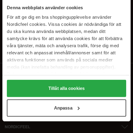
SUBSCRIBE TO OUR
Denna webbplats använder cookies
NEWSLETTER
För att ge dig en bra shoppingupplevelse använder
Nordicfeel cookies. Vissa cookies är nödvändiga för att
E-postadresse
du ska kunna använda webbplatsen, medan ditt
samtycke krävs för att använda cookies för att förbättra
våra tjänster, mäta och analysera trafik, förse dig med
Ved å abonnere godtar du vår
personvernerklæring
. Du kan melde deg
av når som helst.
relevant och anpassat innehåll/annonser samt för att
aktivera funktioner som används på sociala medier
media (kan innefatta behandling av personuppgifter).
Data som samlas in delas med cookieleverantören.
Genom att trycka på "Tillåt alla cookies" accepterar du
alla cookies, medan du under "Detaljer" kan anpassa
Tillåt alla cookies
användningen av cookies. Du kan när som helst återkalla
ditt samtycke. För mer information se vår Cookie Policy
Anpassa
samt vår Integritetspolicy.
NORDICFEEL