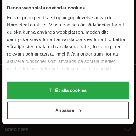
SUBSCRIBE TO OUR
Denna webbplats använder cookies
NEWSLETTER
För att ge dig en bra shoppingupplevelse använder
Nordicfeel cookies. Vissa cookies är nödvändiga för att
E-postadresse
du ska kunna använda webbplatsen, medan ditt
samtycke krävs för att använda cookies för att förbättra
våra tjänster, mäta och analysera trafik, förse dig med
Ved å abonnere godtar du vår
personvernerklæring
. Du kan melde deg
av når som helst.
relevant och anpassat innehåll/annonser samt för att
aktivera funktioner som används på sociala medier
media (kan innefatta behandling av personuppgifter).
Data som samlas in delas med cookieleverantören.
Genom att trycka på "Tillåt alla cookies" accepterar du
alla cookies, medan du under "Detaljer" kan anpassa
Tillåt alla cookies
användningen av cookies. Du kan när som helst återkalla
ditt samtycke. För mer information se vår Cookie Policy
Anpassa
samt vår Integritetspolicy.
NORDICFEEL