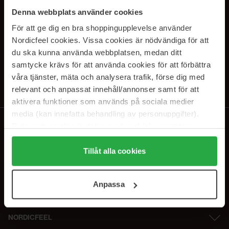
SUBSCRIBE TO OUR
Denna webbplats använder cookies
NEWSLETTER
För att ge dig en bra shoppingupplevelse använder
Nordicfeel cookies. Vissa cookies är nödvändiga för att
E-postadresse
du ska kunna använda webbplatsen, medan ditt
samtycke krävs för att använda cookies för att förbättra
våra tjänster, mäta och analysera trafik, förse dig med
Ved å abonnere godtar du vår
personvernerklæring
. Du kan melde deg
av når som helst.
relevant och anpassat innehåll/annonser samt för att
aktivera funktioner som används på sociala medier
media (kan innefatta behandling av personuppgifter).
Data som samlas in delas med cookieleverantören.
Genom att trycka på "Tillåt alla cookies" accepterar du
alla cookies, medan du under "Detaljer" kan anpassa
Tillåt alla cookies
användningen av cookies. Du kan när som helst återkalla
ditt samtycke. För mer information se vår Cookie Policy
Anpassa
samt vår Integritetspolicy.
NORDICFEEL