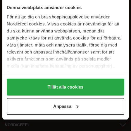
SUBSCRIBE TO OUR
Denna webbplats använder cookies
NEWSLETTER
För att ge dig en bra shoppingupplevelse använder
Nordicfeel cookies. Vissa cookies är nödvändiga för att
E-postadresse
du ska kunna använda webbplatsen, medan ditt
samtycke krävs för att använda cookies för att förbättra
våra tjänster, mäta och analysera trafik, förse dig med
Ved å abonnere godtar du vår
personvernerklæring
. Du kan melde deg
av når som helst.
relevant och anpassat innehåll/annonser samt för att
aktivera funktioner som används på sociala medier
media (kan innefatta behandling av personuppgifter).
Data som samlas in delas med cookieleverantören.
Genom att trycka på "Tillåt alla cookies" accepterar du
alla cookies, medan du under "Detaljer" kan anpassa
Tillåt alla cookies
användningen av cookies. Du kan när som helst återkalla
ditt samtycke. För mer information se vår Cookie Policy
Anpassa
samt vår Integritetspolicy.
NORDICFEEL