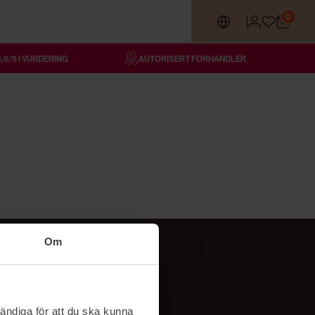
0
4,6/5 I VURDERING
AUTORISERT FORHANDLER
Om
Følg oss
TikTok
ändiga för att du ska kunna