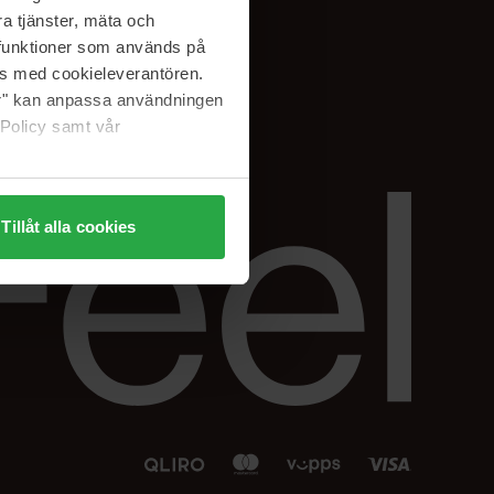
Facebook
a tjänster, mäta och
 min
Instagram
a funktioner som används på
sjon
Linkedin
as med cookieleverantören.
jer" kan anpassa användningen
 Policy samt vår
Tillåt alla cookies