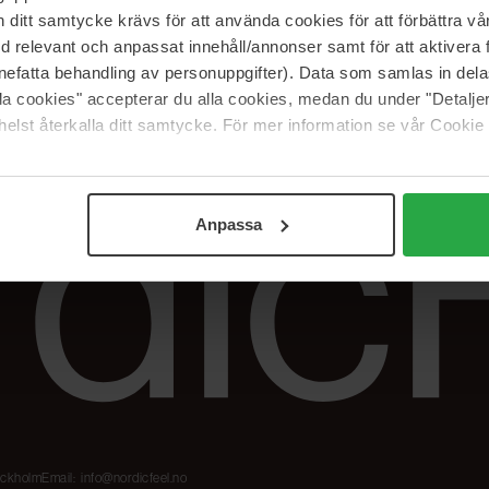
Våre merker
FAQ
itt samtycke krävs för att använda cookies för att förbättra vår
The Beauty Edit
Spor bestillingen
med relevant och anpassat innehåll/annonser samt för att aktiver
Jobb hos oss
Retur og reklama
nefatta behandling av personuppgifter). Data som samlas in del
alla cookies" accepterar du alla cookies, medan du under "Detal
Samarbeidspartner
Blush har blitt
Nordicfeel
elst återkalla ditt samtycke. För mer information se vår Cookie
Anpassa
tockholm
Email:
info@nordicfeel.no