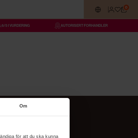
0
4,6/5 I VURDERING
AUTORISERT FORHANDLER
Om
Følg oss
TikTok
ändiga för att du ska kunna