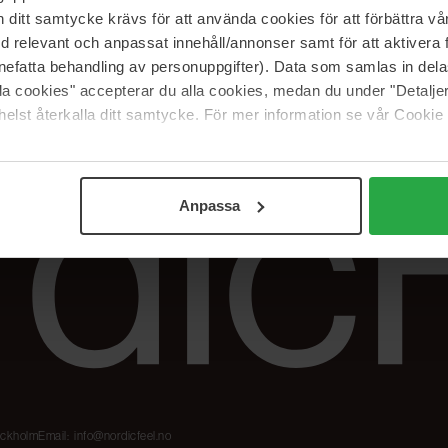
Våre merker
FAQ
itt samtycke krävs för att använda cookies för att förbättra vår
The Beauty Edit
Spor bestillingen
med relevant och anpassat innehåll/annonser samt för att aktiver
Jobb hos oss
Retur og reklama
nefatta behandling av personuppgifter). Data som samlas in del
alla cookies" accepterar du alla cookies, medan du under "Detal
Samarbeidspartner
Blush har blitt
elst återkalla ditt samtycke. För mer information se vår Cookie
Nordicfeel
Anpassa
tockholm
Email:
info@nordicfeel.no