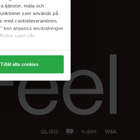
Facebook
a tjänster, mäta och
 min
Instagram
a funktioner som används på
sjon
Linkedin
as med cookieleverantören.
jer" kan anpassa användningen
 Policy samt vår
Tillåt alla cookies