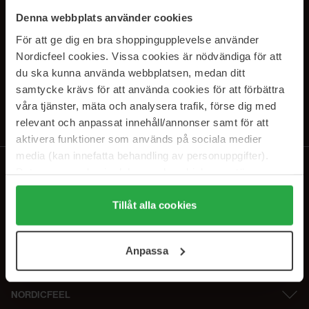
SUBSCRIBE TO OUR
Denna webbplats använder cookies
NEWSLETTER
För att ge dig en bra shoppingupplevelse använder
Nordicfeel cookies. Vissa cookies är nödvändiga för att
E-postadresse
du ska kunna använda webbplatsen, medan ditt
samtycke krävs för att använda cookies för att förbättra
våra tjänster, mäta och analysera trafik, förse dig med
Ved å abonnere godtar du vår
personvernerklæring
. Du kan melde deg
av når som helst.
relevant och anpassat innehåll/annonser samt för att
aktivera funktioner som används på sociala medier
media (kan innefatta behandling av personuppgifter).
Data som samlas in delas med cookieleverantören.
Genom att trycka på "Tillåt alla cookies" accepterar du
alla cookies, medan du under "Detaljer" kan anpassa
Tillåt alla cookies
användningen av cookies. Du kan när som helst återkalla
ditt samtycke. För mer information se vår Cookie Policy
Anpassa
samt vår Integritetspolicy.
NORDICFEEL