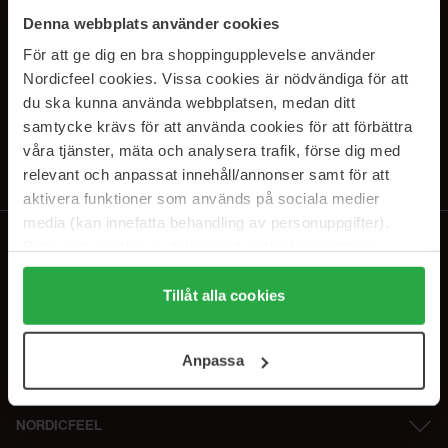
SUBSCRIBE TO OUR
Denna webbplats använder cookies
NEWSLETTER
För att ge dig en bra shoppingupplevelse använder
Nordicfeel cookies. Vissa cookies är nödvändiga för att
E-postadresse
du ska kunna använda webbplatsen, medan ditt
samtycke krävs för att använda cookies för att förbättra
våra tjänster, mäta och analysera trafik, förse dig med
Ved å abonnere godtar du vår
personvernerklæring
. Du kan melde deg
av når som helst.
relevant och anpassat innehåll/annonser samt för att
aktivera funktioner som används på sociala medier
media (kan innefatta behandling av personuppgifter).
Data som samlas in delas med cookieleverantören.
Genom att trycka på "Tillåt alla cookies" accepterar du
alla cookies, medan du under "Detaljer" kan anpassa
Tillåt alla cookies
användningen av cookies. Du kan när som helst återkalla
ditt samtycke. För mer information se vår Cookie Policy
Anpassa
samt vår Integritetspolicy.
NORDICFEEL