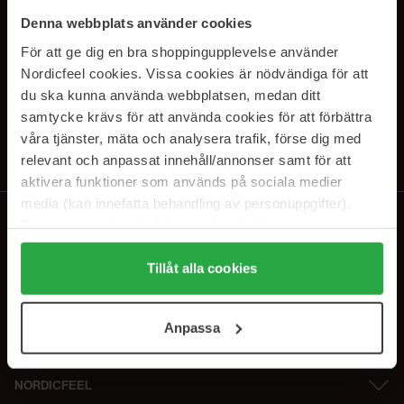
SUBSCRIBE TO OUR
Denna webbplats använder cookies
NEWSLETTER
För att ge dig en bra shoppingupplevelse använder
Nordicfeel cookies. Vissa cookies är nödvändiga för att
E-postadresse
du ska kunna använda webbplatsen, medan ditt
samtycke krävs för att använda cookies för att förbättra
våra tjänster, mäta och analysera trafik, förse dig med
Ved å abonnere godtar du vår
personvernerklæring
. Du kan melde deg
av når som helst.
relevant och anpassat innehåll/annonser samt för att
aktivera funktioner som används på sociala medier
media (kan innefatta behandling av personuppgifter).
Data som samlas in delas med cookieleverantören.
Genom att trycka på "Tillåt alla cookies" accepterar du
alla cookies, medan du under "Detaljer" kan anpassa
Tillåt alla cookies
användningen av cookies. Du kan när som helst återkalla
ditt samtycke. För mer information se vår Cookie Policy
Anpassa
samt vår Integritetspolicy.
NORDICFEEL