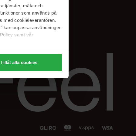
Facebook
a tjänster, mäta och
 min
Instagram
a funktioner som används på
sjon
Linkedin
as med cookieleverantören.
jer" kan anpassa användningen
 Policy samt vår
Tillåt alla cookies