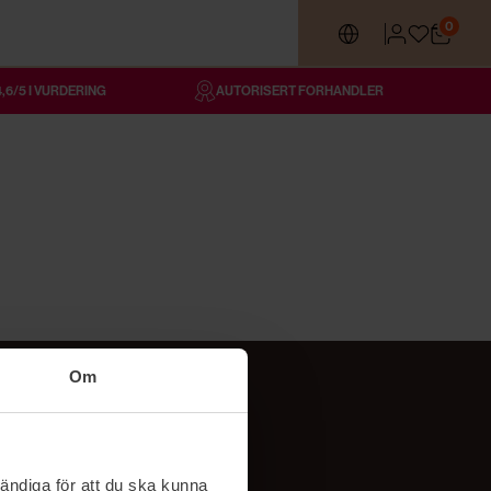
0
4,6/5 I VURDERING
AUTORISERT FORHANDLER
Om
Følg oss
TikTok
ändiga för att du ska kunna