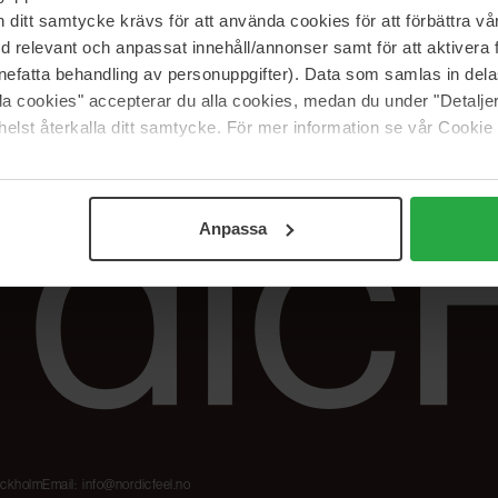
Våre merker
FAQ
itt samtycke krävs för att använda cookies för att förbättra vår
The Beauty Edit
Spor bestillingen
med relevant och anpassat innehåll/annonser samt för att aktiver
Jobb hos oss
Retur og reklama
nefatta behandling av personuppgifter). Data som samlas in del
alla cookies" accepterar du alla cookies, medan du under "Detal
Samarbeidspartner
Blush har blitt
elst återkalla ditt samtycke. För mer information se vår Cookie
Nordicfeel
Anpassa
tockholm
Email:
info@nordicfeel.no