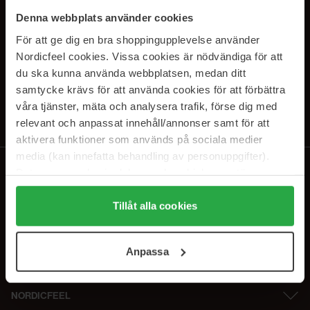
SUBSCRIBE TO OUR
Denna webbplats använder cookies
NEWSLETTER
För att ge dig en bra shoppingupplevelse använder
Nordicfeel cookies. Vissa cookies är nödvändiga för att
E-postadresse
du ska kunna använda webbplatsen, medan ditt
samtycke krävs för att använda cookies för att förbättra
våra tjänster, mäta och analysera trafik, förse dig med
Ved å abonnere godtar du vår
personvernerklæring
. Du kan melde deg
av når som helst.
relevant och anpassat innehåll/annonser samt för att
aktivera funktioner som används på sociala medier
media (kan innefatta behandling av personuppgifter).
Data som samlas in delas med cookieleverantören.
Genom att trycka på "Tillåt alla cookies" accepterar du
alla cookies, medan du under "Detaljer" kan anpassa
Tillåt alla cookies
användningen av cookies. Du kan när som helst återkalla
ditt samtycke. För mer information se vår Cookie Policy
Anpassa
samt vår Integritetspolicy.
NORDICFEEL