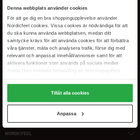
SUBSCRIBE TO OUR
Denna webbplats använder cookies
NEWSLETTER
För att ge dig en bra shoppingupplevelse använder
Nordicfeel cookies. Vissa cookies är nödvändiga för att
E-postadresse
du ska kunna använda webbplatsen, medan ditt
samtycke krävs för att använda cookies för att förbättra
våra tjänster, mäta och analysera trafik, förse dig med
Ved å abonnere godtar du vår
personvernerklæring
. Du kan melde deg
av når som helst.
relevant och anpassat innehåll/annonser samt för att
aktivera funktioner som används på sociala medier
media (kan innefatta behandling av personuppgifter).
Data som samlas in delas med cookieleverantören.
Genom att trycka på "Tillåt alla cookies" accepterar du
alla cookies, medan du under "Detaljer" kan anpassa
Tillåt alla cookies
användningen av cookies. Du kan när som helst återkalla
ditt samtycke. För mer information se vår Cookie Policy
Anpassa
samt vår Integritetspolicy.
NORDICFEEL