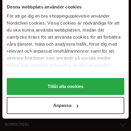
SUBSCRIBE TO OUR
Denna webbplats använder cookies
NEWSLETTER
För att ge dig en bra shoppingupplevelse använder
Nordicfeel cookies. Vissa cookies är nödvändiga för att
E-postadresse
du ska kunna använda webbplatsen, medan ditt
samtycke krävs för att använda cookies för att förbättra
våra tjänster, mäta och analysera trafik, förse dig med
Ved å abonnere godtar du vår
personvernerklæring
. Du kan melde deg
av når som helst.
relevant och anpassat innehåll/annonser samt för att
aktivera funktioner som används på sociala medier
media (kan innefatta behandling av personuppgifter).
Data som samlas in delas med cookieleverantören.
Genom att trycka på "Tillåt alla cookies" accepterar du
alla cookies, medan du under "Detaljer" kan anpassa
Tillåt alla cookies
användningen av cookies. Du kan när som helst återkalla
ditt samtycke. För mer information se vår Cookie Policy
Anpassa
samt vår Integritetspolicy.
NORDICFEEL