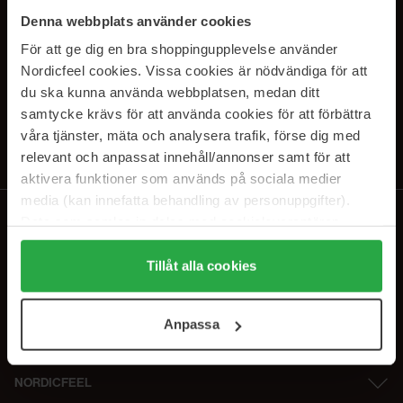
SUBSCRIBE TO OUR
Denna webbplats använder cookies
NEWSLETTER
För att ge dig en bra shoppingupplevelse använder
Nordicfeel cookies. Vissa cookies är nödvändiga för att
E-postadresse
du ska kunna använda webbplatsen, medan ditt
samtycke krävs för att använda cookies för att förbättra
våra tjänster, mäta och analysera trafik, förse dig med
Ved å abonnere godtar du vår
personvernerklæring
. Du kan melde deg
av når som helst.
relevant och anpassat innehåll/annonser samt för att
aktivera funktioner som används på sociala medier
media (kan innefatta behandling av personuppgifter).
Data som samlas in delas med cookieleverantören.
Genom att trycka på "Tillåt alla cookies" accepterar du
alla cookies, medan du under "Detaljer" kan anpassa
Tillåt alla cookies
användningen av cookies. Du kan när som helst återkalla
ditt samtycke. För mer information se vår Cookie Policy
Anpassa
samt vår Integritetspolicy.
NORDICFEEL