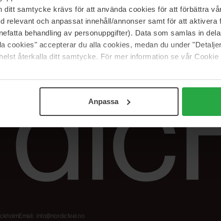
Våre merker
FAQ
itt samtycke krävs för att använda cookies för att förbättra vår
The Beauty Edit
Spor bestillingen
med relevant och anpassat innehåll/annonser samt för att aktiver
Jobb hos oss
Retur og reklama
nefatta behandling av personuppgifter). Data som samlas in del
alla cookies" accepterar du alla cookies, medan du under "Detal
Samarbeidspartner
Blush har blitt
Nordicfeel
elst återkalla ditt samtycke. För mer information se vår Cookie
Anpassa
tockholm
Email:
info@nordicfeel.no