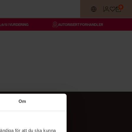
0
4,6/5 I VURDERING
AUTORISERT FORHANDLER
Om
Følg oss
TikTok
ändiga för att du ska kunna