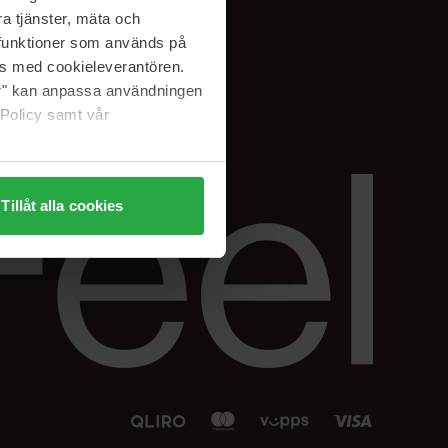
Facebook
a tjänster, mäta och
 min
Instagram
a funktioner som används på
sjon
Linkedin
as med cookieleverantören.
jer" kan anpassa användningen
 Policy samt vår
Tillåt alla cookies