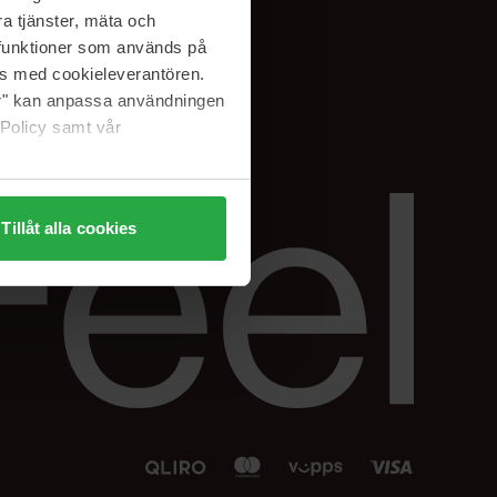
Facebook
a tjänster, mäta och
 min
Instagram
a funktioner som används på
sjon
Linkedin
as med cookieleverantören.
jer" kan anpassa användningen
 Policy samt vår
Tillåt alla cookies