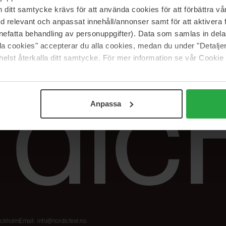
Våre merker
FAQ
itt samtycke krävs för att använda cookies för att förbättra vår
The Beauty Edit
Spor bestillingen
med relevant och anpassat innehåll/annonser samt för att aktiver
Jobb hos oss
Retur og reklama
nefatta behandling av personuppgifter). Data som samlas in del
alla cookies" accepterar du alla cookies, medan du under "Detal
Samarbeidspartner
Blush har blitt
Nordicfeel
elst återkalla ditt samtycke. För mer information se vår Cookie
Anpassa
tockholm
Email:
info@nordicfeel.no