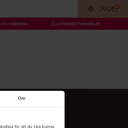
0
4,6/5 I VURDERING
AUTORISERT FORHANDLER
Om
Følg oss
TikTok
ändiga för att du ska kunna