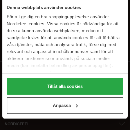
SUBSCRIBE TO OUR
Denna webbplats använder cookies
NEWSLETTER
För att ge dig en bra shoppingupplevelse använder
Nordicfeel cookies. Vissa cookies är nödvändiga för att
E-postadresse
du ska kunna använda webbplatsen, medan ditt
samtycke krävs för att använda cookies för att förbättra
våra tjänster, mäta och analysera trafik, förse dig med
Ved å abonnere godtar du vår
personvernerklæring
. Du kan melde deg
av når som helst.
relevant och anpassat innehåll/annonser samt för att
aktivera funktioner som används på sociala medier
media (kan innefatta behandling av personuppgifter).
Data som samlas in delas med cookieleverantören.
Genom att trycka på "Tillåt alla cookies" accepterar du
alla cookies, medan du under "Detaljer" kan anpassa
Tillåt alla cookies
användningen av cookies. Du kan när som helst återkalla
ditt samtycke. För mer information se vår Cookie Policy
Anpassa
samt vår Integritetspolicy.
NORDICFEEL