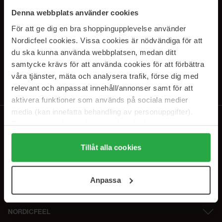
SUBSCRIBE TO OUR
Denna webbplats använder cookies
NEWSLETTER
För att ge dig en bra shoppingupplevelse använder
Nordicfeel cookies. Vissa cookies är nödvändiga för att
E-postadresse
du ska kunna använda webbplatsen, medan ditt
samtycke krävs för att använda cookies för att förbättra
våra tjänster, mäta och analysera trafik, förse dig med
Ved å abonnere godtar du vår
personvernerklæring
. Du kan melde deg
av når som helst.
relevant och anpassat innehåll/annonser samt för att
aktivera funktioner som används på sociala medier
media (kan innefatta behandling av personuppgifter).
Data som samlas in delas med cookieleverantören.
Genom att trycka på "Tillåt alla cookies" accepterar du
alla cookies, medan du under "Detaljer" kan anpassa
Tillåt alla cookies
användningen av cookies. Du kan när som helst återkalla
ditt samtycke. För mer information se vår Cookie Policy
Anpassa
samt vår Integritetspolicy.
NORDICFEEL