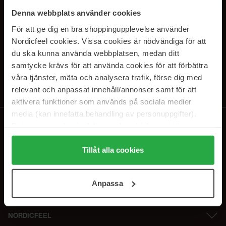
SUBSCRIBE TO OUR
Denna webbplats använder cookies
NEWSLETTER
För att ge dig en bra shoppingupplevelse använder
Nordicfeel cookies. Vissa cookies är nödvändiga för att
E-postadresse
du ska kunna använda webbplatsen, medan ditt
samtycke krävs för att använda cookies för att förbättra
våra tjänster, mäta och analysera trafik, förse dig med
Ved å abonnere godtar du vår
personvernerklæring
. Du kan melde deg
av når som helst.
relevant och anpassat innehåll/annonser samt för att
aktivera funktioner som används på sociala medier
media (kan innefatta behandling av personuppgifter).
Data som samlas in delas med cookieleverantören.
Genom att trycka på "Tillåt alla cookies" accepterar du
alla cookies, medan du under "Detaljer" kan anpassa
Tillåt alla cookies
användningen av cookies. Du kan när som helst återkalla
ditt samtycke. För mer information se vår Cookie Policy
Anpassa
samt vår Integritetspolicy.
NORDICFEEL