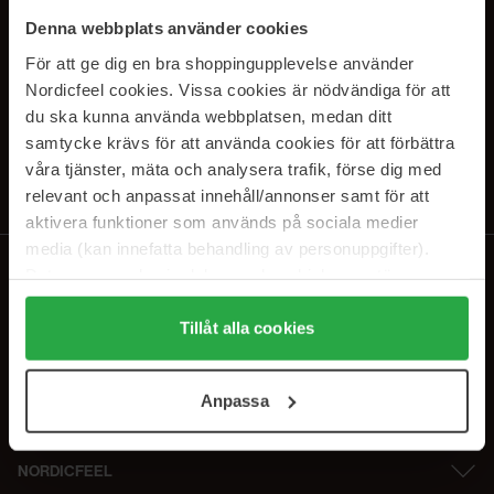
SUBSCRIBE TO OUR
Denna webbplats använder cookies
NEWSLETTER
För att ge dig en bra shoppingupplevelse använder
Nordicfeel cookies. Vissa cookies är nödvändiga för att
E-postadresse
du ska kunna använda webbplatsen, medan ditt
samtycke krävs för att använda cookies för att förbättra
våra tjänster, mäta och analysera trafik, förse dig med
Ved å abonnere godtar du vår
personvernerklæring
. Du kan melde deg
av når som helst.
relevant och anpassat innehåll/annonser samt för att
aktivera funktioner som används på sociala medier
media (kan innefatta behandling av personuppgifter).
Data som samlas in delas med cookieleverantören.
Genom att trycka på "Tillåt alla cookies" accepterar du
alla cookies, medan du under "Detaljer" kan anpassa
Tillåt alla cookies
användningen av cookies. Du kan när som helst återkalla
ditt samtycke. För mer information se vår Cookie Policy
Anpassa
samt vår Integritetspolicy.
NORDICFEEL