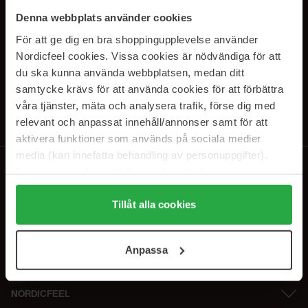
SUBSCRIBE TO OUR
Denna webbplats använder cookies
NEWSLETTER
För att ge dig en bra shoppingupplevelse använder
Nordicfeel cookies. Vissa cookies är nödvändiga för att
E-postadresse
du ska kunna använda webbplatsen, medan ditt
samtycke krävs för att använda cookies för att förbättra
våra tjänster, mäta och analysera trafik, förse dig med
Ved å abonnere godtar du vår
personvernerklæring
. Du kan melde deg
av når som helst.
relevant och anpassat innehåll/annonser samt för att
aktivera funktioner som används på sociala medier
media (kan innefatta behandling av personuppgifter).
Data som samlas in delas med cookieleverantören.
Genom att trycka på "Tillåt alla cookies" accepterar du
alla cookies, medan du under "Detaljer" kan anpassa
Tillåt alla cookies
användningen av cookies. Du kan när som helst återkalla
ditt samtycke. För mer information se vår Cookie Policy
Anpassa
samt vår Integritetspolicy.
NORDICFEEL