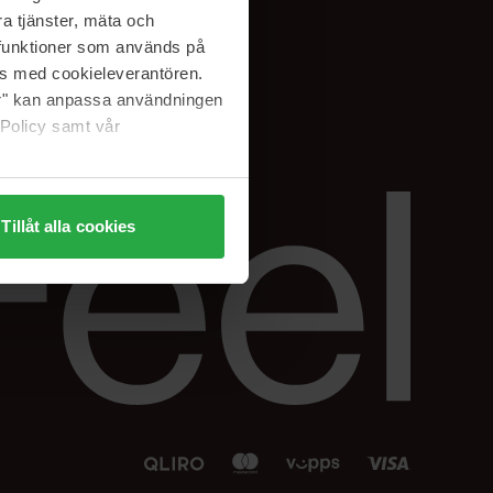
Facebook
a tjänster, mäta och
 min
Instagram
a funktioner som används på
sjon
Linkedin
as med cookieleverantören.
jer" kan anpassa användningen
 Policy samt vår
Tillåt alla cookies