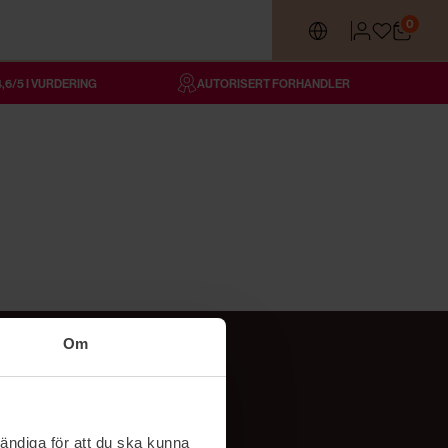
0
4,6/5 I VURDERING
AUTORISERT FORHANDLER
Om
Følg oss
TikTok
ändiga för att du ska kunna