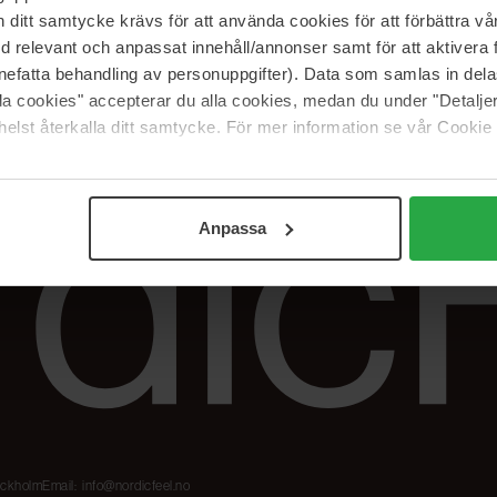
Våre merker
FAQ
itt samtycke krävs för att använda cookies för att förbättra vår
The Beauty Edit
Spor bestillingen
med relevant och anpassat innehåll/annonser samt för att aktiver
Jobb hos oss
Retur og reklama
nefatta behandling av personuppgifter). Data som samlas in del
alla cookies" accepterar du alla cookies, medan du under "Detal
Samarbeidspartner
Blush har blitt
Nordicfeel
elst återkalla ditt samtycke. För mer information se vår Cookie
Anpassa
tockholm
Email:
info@nordicfeel.no