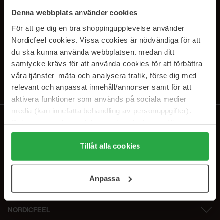
SUBSCRIBE TO OUR
Denna webbplats använder cookies
NEWSLETTER
För att ge dig en bra shoppingupplevelse använder
Nordicfeel cookies. Vissa cookies är nödvändiga för att
E-postadresse
du ska kunna använda webbplatsen, medan ditt
samtycke krävs för att använda cookies för att förbättra
våra tjänster, mäta och analysera trafik, förse dig med
Ved å abonnere godtar du vår
personvernerklæring
. Du kan melde deg
av når som helst.
relevant och anpassat innehåll/annonser samt för att
aktivera funktioner som används på sociala medier
media (kan innefatta behandling av personuppgifter).
Data som samlas in delas med cookieleverantören.
Genom att trycka på "Tillåt alla cookies" accepterar du
alla cookies, medan du under "Detaljer" kan anpassa
Tillåt alla cookies
användningen av cookies. Du kan när som helst återkalla
ditt samtycke. För mer information se vår Cookie Policy
Anpassa
samt vår Integritetspolicy.
NORDICFEEL