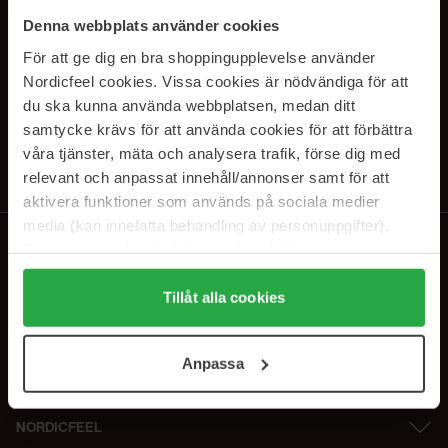
SUBSCRIBE TO OUR
Denna webbplats använder cookies
NEWSLETTER
För att ge dig en bra shoppingupplevelse använder
Nordicfeel cookies. Vissa cookies är nödvändiga för att
E-postadresse
du ska kunna använda webbplatsen, medan ditt
samtycke krävs för att använda cookies för att förbättra
våra tjänster, mäta och analysera trafik, förse dig med
Ved å abonnere godtar du vår
personvernerklæring
. Du kan melde deg
av når som helst.
relevant och anpassat innehåll/annonser samt för att
aktivera funktioner som används på sociala medier
media (kan innefatta behandling av personuppgifter).
Data som samlas in delas med cookieleverantören.
Genom att trycka på "Tillåt alla cookies" accepterar du
alla cookies, medan du under "Detaljer" kan anpassa
Tillåt alla cookies
användningen av cookies. Du kan när som helst återkalla
ditt samtycke. För mer information se vår Cookie Policy
Anpassa
samt vår Integritetspolicy.
NORDICFEEL