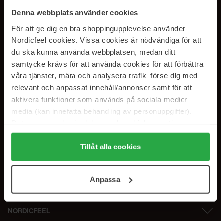
SUBSCRIBE TO OUR
Denna webbplats använder cookies
NEWSLETTER
För att ge dig en bra shoppingupplevelse använder
Nordicfeel cookies. Vissa cookies är nödvändiga för att
E-postadresse
du ska kunna använda webbplatsen, medan ditt
samtycke krävs för att använda cookies för att förbättra
våra tjänster, mäta och analysera trafik, förse dig med
Ved å abonnere godtar du vår
personvernerklæring
. Du kan melde deg
av når som helst.
relevant och anpassat innehåll/annonser samt för att
aktivera funktioner som används på sociala medier
media (kan innefatta behandling av personuppgifter).
Data som samlas in delas med cookieleverantören.
Genom att trycka på "Tillåt alla cookies" accepterar du
alla cookies, medan du under "Detaljer" kan anpassa
Tillåt alla cookies
användningen av cookies. Du kan när som helst återkalla
ditt samtycke. För mer information se vår Cookie Policy
Anpassa
samt vår Integritetspolicy.
NORDICFEEL