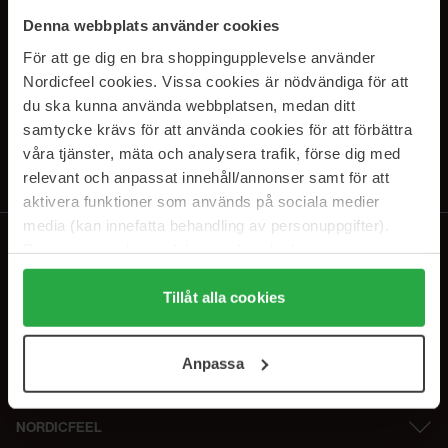
SUBSCRIBE TO OUR
Denna webbplats använder cookies
NEWSLETTER
För att ge dig en bra shoppingupplevelse använder
Nordicfeel cookies. Vissa cookies är nödvändiga för att
E-postadresse
du ska kunna använda webbplatsen, medan ditt
samtycke krävs för att använda cookies för att förbättra
våra tjänster, mäta och analysera trafik, förse dig med
Ved å abonnere godtar du vår
personvernerklæring
. Du kan melde deg
av når som helst.
relevant och anpassat innehåll/annonser samt för att
aktivera funktioner som används på sociala medier
media (kan innefatta behandling av personuppgifter).
Data som samlas in delas med cookieleverantören.
Genom att trycka på "Tillåt alla cookies" accepterar du
alla cookies, medan du under "Detaljer" kan anpassa
Tillåt alla cookies
användningen av cookies. Du kan när som helst återkalla
ditt samtycke. För mer information se vår Cookie Policy
Anpassa
samt vår Integritetspolicy.
NORDICFEEL