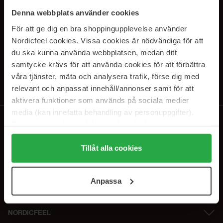
SUBSCRIBE TO OUR
Denna webbplats använder cookies
NEWSLETTER
För att ge dig en bra shoppingupplevelse använder
Nordicfeel cookies. Vissa cookies är nödvändiga för att
E-postadresse
du ska kunna använda webbplatsen, medan ditt
samtycke krävs för att använda cookies för att förbättra
våra tjänster, mäta och analysera trafik, förse dig med
Ved å abonnere godtar du vår
personvernerklæring
. Du kan melde deg
av når som helst.
relevant och anpassat innehåll/annonser samt för att
aktivera funktioner som används på sociala medier
media (kan innefatta behandling av personuppgifter).
Data som samlas in delas med cookieleverantören.
Genom att trycka på "Tillåt alla cookies" accepterar du
alla cookies, medan du under "Detaljer" kan anpassa
Tillåt alla cookies
användningen av cookies. Du kan när som helst återkalla
ditt samtycke. För mer information se vår Cookie Policy
Anpassa
samt vår Integritetspolicy.
NORDICFEEL