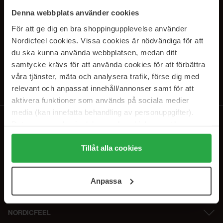
SUBSCRIBE TO OUR
Denna webbplats använder cookies
NEWSLETTER
För att ge dig en bra shoppingupplevelse använder
Nordicfeel cookies. Vissa cookies är nödvändiga för att
E-postadresse
du ska kunna använda webbplatsen, medan ditt
samtycke krävs för att använda cookies för att förbättra
våra tjänster, mäta och analysera trafik, förse dig med
Ved å abonnere godtar du vår
personvernerklæring
. Du kan melde deg
av når som helst.
relevant och anpassat innehåll/annonser samt för att
aktivera funktioner som används på sociala medier
media (kan innefatta behandling av personuppgifter).
Data som samlas in delas med cookieleverantören.
Genom att trycka på "Tillåt alla cookies" accepterar du
alla cookies, medan du under "Detaljer" kan anpassa
Tillåt alla cookies
användningen av cookies. Du kan när som helst återkalla
ditt samtycke. För mer information se vår Cookie Policy
Anpassa
samt vår Integritetspolicy.
NORDICFEEL