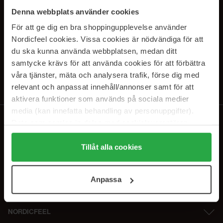
SUBSCRIBE TO OUR
Denna webbplats använder cookies
NEWSLETTER
För att ge dig en bra shoppingupplevelse använder
Nordicfeel cookies. Vissa cookies är nödvändiga för att
E-postadresse
du ska kunna använda webbplatsen, medan ditt
samtycke krävs för att använda cookies för att förbättra
våra tjänster, mäta och analysera trafik, förse dig med
Ved å abonnere godtar du vår
personvernerklæring
. Du kan melde deg
av når som helst.
relevant och anpassat innehåll/annonser samt för att
aktivera funktioner som används på sociala medier
media (kan innefatta behandling av personuppgifter).
Data som samlas in delas med cookieleverantören.
Genom att trycka på "Tillåt alla cookies" accepterar du
alla cookies, medan du under "Detaljer" kan anpassa
Tillåt alla cookies
användningen av cookies. Du kan när som helst återkalla
ditt samtycke. För mer information se vår Cookie Policy
Anpassa
samt vår Integritetspolicy.
NORDICFEEL