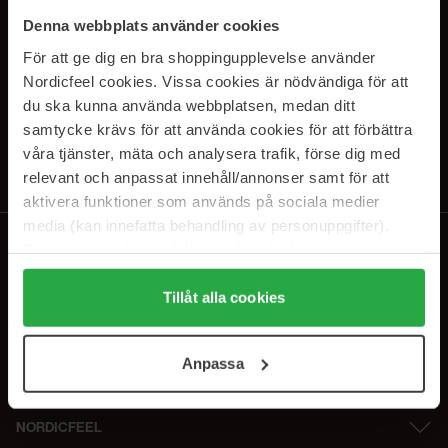
SUBSCRIBE TO OUR
Denna webbplats använder cookies
NEWSLETTER
För att ge dig en bra shoppingupplevelse använder
Nordicfeel cookies. Vissa cookies är nödvändiga för att
E-postadresse
du ska kunna använda webbplatsen, medan ditt
samtycke krävs för att använda cookies för att förbättra
våra tjänster, mäta och analysera trafik, förse dig med
Ved å abonnere godtar du vår
personvernerklæring
. Du kan melde deg
av når som helst.
relevant och anpassat innehåll/annonser samt för att
aktivera funktioner som används på sociala medier
media (kan innefatta behandling av personuppgifter).
Data som samlas in delas med cookieleverantören.
Genom att trycka på "Tillåt alla cookies" accepterar du
alla cookies, medan du under "Detaljer" kan anpassa
Tillåt alla cookies
användningen av cookies. Du kan när som helst återkalla
ditt samtycke. För mer information se vår Cookie Policy
Anpassa
samt vår Integritetspolicy.
NORDICFEEL