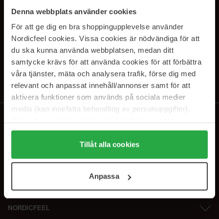
SUBSCRIBE TO OUR
Denna webbplats använder cookies
NEWSLETTER
För att ge dig en bra shoppingupplevelse använder
Nordicfeel cookies. Vissa cookies är nödvändiga för att
E-postadresse
du ska kunna använda webbplatsen, medan ditt
samtycke krävs för att använda cookies för att förbättra
våra tjänster, mäta och analysera trafik, förse dig med
Ved å abonnere godtar du vår
personvernerklæring
. Du kan melde deg
av når som helst.
relevant och anpassat innehåll/annonser samt för att
aktivera funktioner som används på sociala medier
media (kan innefatta behandling av personuppgifter).
Data som samlas in delas med cookieleverantören.
Genom att trycka på "Tillåt alla cookies" accepterar du
alla cookies, medan du under "Detaljer" kan anpassa
Tillåt alla cookies
användningen av cookies. Du kan när som helst återkalla
ditt samtycke. För mer information se vår Cookie Policy
Anpassa
samt vår Integritetspolicy.
NORDICFEEL