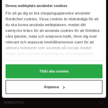
SUBSCRIBE TO OUR
Denna webbplats använder cookies
NEWSLETTER
För att ge dig en bra shoppingupplevelse använder
Nordicfeel cookies. Vissa cookies är nödvändiga för att
E-postadresse
du ska kunna använda webbplatsen, medan ditt
samtycke krävs för att använda cookies för att förbättra
våra tjänster, mäta och analysera trafik, förse dig med
Ved å abonnere godtar du vår
personvernerklæring
. Du kan melde deg
av når som helst.
relevant och anpassat innehåll/annonser samt för att
aktivera funktioner som används på sociala medier
media (kan innefatta behandling av personuppgifter).
Data som samlas in delas med cookieleverantören.
Genom att trycka på "Tillåt alla cookies" accepterar du
alla cookies, medan du under "Detaljer" kan anpassa
Tillåt alla cookies
användningen av cookies. Du kan när som helst återkalla
ditt samtycke. För mer information se vår Cookie Policy
Anpassa
samt vår Integritetspolicy.
NORDICFEEL