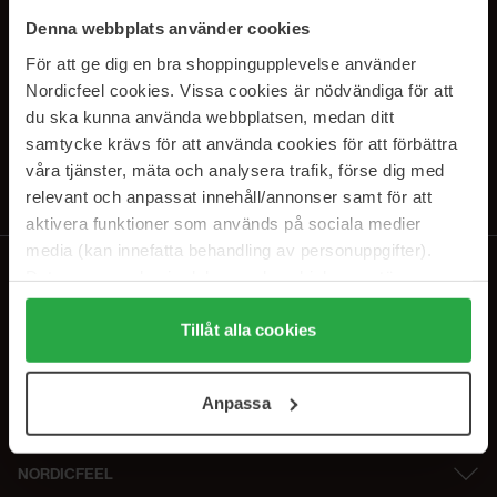
SUBSCRIBE TO OUR
Denna webbplats använder cookies
NEWSLETTER
För att ge dig en bra shoppingupplevelse använder
Nordicfeel cookies. Vissa cookies är nödvändiga för att
E-postadresse
du ska kunna använda webbplatsen, medan ditt
samtycke krävs för att använda cookies för att förbättra
våra tjänster, mäta och analysera trafik, förse dig med
Ved å abonnere godtar du vår
personvernerklæring
. Du kan melde deg
av når som helst.
relevant och anpassat innehåll/annonser samt för att
aktivera funktioner som används på sociala medier
media (kan innefatta behandling av personuppgifter).
Data som samlas in delas med cookieleverantören.
Genom att trycka på "Tillåt alla cookies" accepterar du
alla cookies, medan du under "Detaljer" kan anpassa
Tillåt alla cookies
användningen av cookies. Du kan när som helst återkalla
ditt samtycke. För mer information se vår Cookie Policy
Anpassa
samt vår Integritetspolicy.
NORDICFEEL