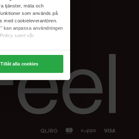
Facebook
a tjänster, mäta och
 min
Instagram
a funktioner som används på
sjon
Linkedin
as med cookieleverantören.
jer" kan anpassa användningen
 Policy samt vår
Tillåt alla cookies