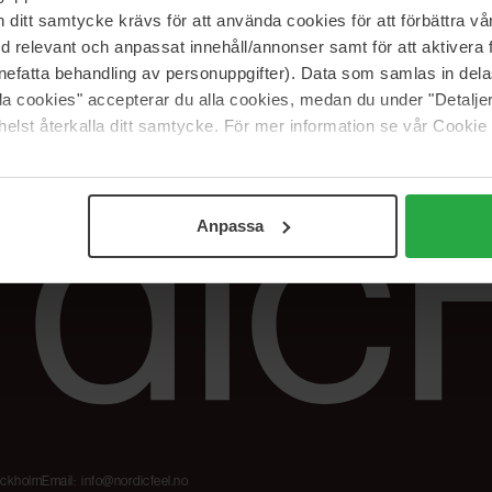
Våre merker
FAQ
itt samtycke krävs för att använda cookies för att förbättra vår
The Beauty Edit
Spor bestillingen
med relevant och anpassat innehåll/annonser samt för att aktiver
Jobb hos oss
Retur og reklama
nefatta behandling av personuppgifter). Data som samlas in del
alla cookies" accepterar du alla cookies, medan du under "Detal
Samarbeidspartner
Blush har blitt
Nordicfeel
elst återkalla ditt samtycke. För mer information se vår Cookie
Anpassa
tockholm
Email:
info@nordicfeel.no