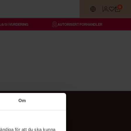
0
4,6/5 I VURDERING
AUTORISERT FORHANDLER
Om
Følg oss
TikTok
ändiga för att du ska kunna