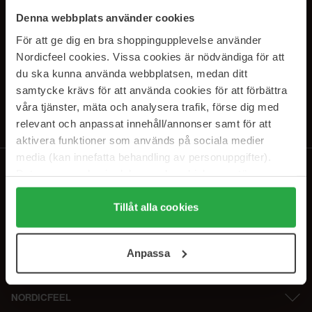
SUBSCRIBE TO OUR
Denna webbplats använder cookies
NEWSLETTER
För att ge dig en bra shoppingupplevelse använder
Nordicfeel cookies. Vissa cookies är nödvändiga för att
E-postadresse
du ska kunna använda webbplatsen, medan ditt
samtycke krävs för att använda cookies för att förbättra
våra tjänster, mäta och analysera trafik, förse dig med
Ved å abonnere godtar du vår
personvernerklæring
. Du kan melde deg
av når som helst.
relevant och anpassat innehåll/annonser samt för att
aktivera funktioner som används på sociala medier
media (kan innefatta behandling av personuppgifter).
Data som samlas in delas med cookieleverantören.
Genom att trycka på "Tillåt alla cookies" accepterar du
alla cookies, medan du under "Detaljer" kan anpassa
Tillåt alla cookies
användningen av cookies. Du kan när som helst återkalla
ditt samtycke. För mer information se vår Cookie Policy
Anpassa
samt vår Integritetspolicy.
NORDICFEEL